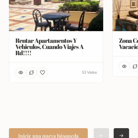
Rentar Apartamentos Y
Zona Co
Vehiculos, Cuando Viajes A
Vacacio
Rd!!!!
53 Vistos
Inicie una nueva búsqueda