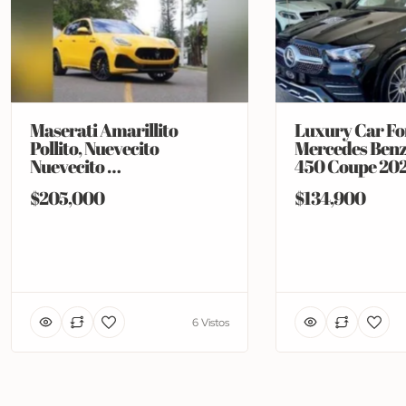
Maserati Amarillito
Luxury Car Fo
Pollito, Nuevecito
Mercedes Benz 
Nuevecito …
450 Coupe 20
$205,000
$134,900
6 Vistos