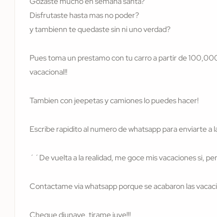
Gozaste mucho en semana santa?
Disfrutaste hasta mas no poder?
y tambienn te quedaste sin ni uno verdad?
Pues toma un prestamo con tu carro a partir de 100,000
vacacional!!
Tambien con jeepetas y camiones lo puedes hacer!
Escribe rapidito al numero de whatsapp para enviarte a la
´´De vuelta a la realidad, me goce mis vacaciones si, per
Contactame via whatsapp porque se acabaron las vacacio
Cheque diunave, tirame juye!!!