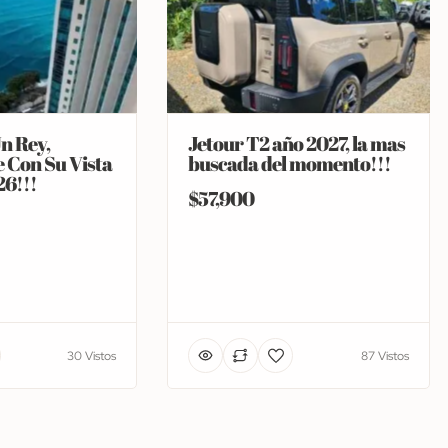
n Rey,
Jetour T2 año 2027, la mas
 Con Su Vista
buscada del momento!!!
26!!!
$57,900
30 Vistos
87 Vistos