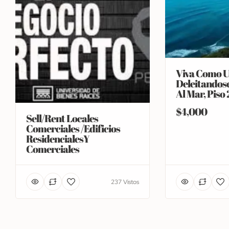
Viva Como U
Deleitandose
Al Mar, Piso 
$4,000
Sell/Rent Locales
Comerciales /Edificios
ResidencialesY
Comerciales
237 Vistos