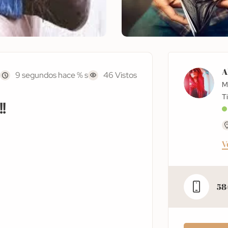
A
9 segundos hace % s
46 Vistos
M
!
V
58