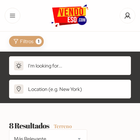
Filtros
1
8
Resultados
Terreno
Más Relevante